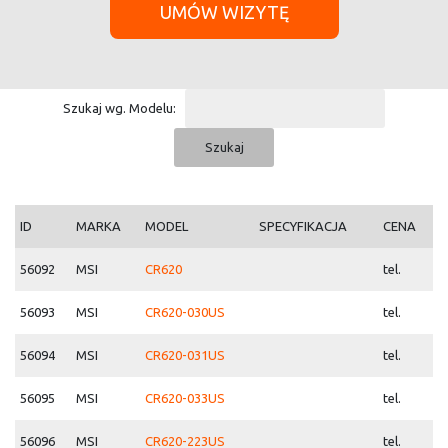
UMÓW WIZYTĘ
Szukaj wg. Modelu:
ID
MARKA
MODEL
SPECYFIKACJA
CENA
56092
MSI
CR620
tel.
56093
MSI
CR620-030US
tel.
56094
MSI
CR620-031US
tel.
56095
MSI
CR620-033US
tel.
56096
MSI
CR620-223US
tel.