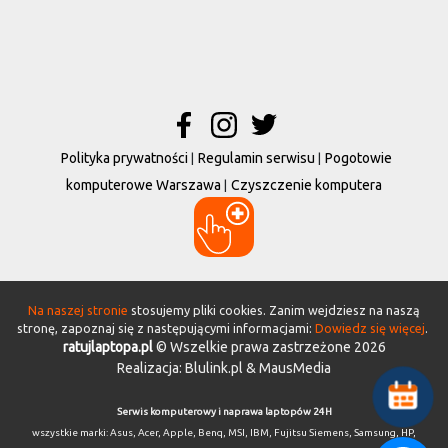
Polityka prywatności
Regulamin serwisu
Pogotowie
komputerowe Warszawa
Czyszczenie komputera
Na naszej stronie
stosujemy pliki cookies. Zanim wejdziesz na naszą
stronę, zapoznaj się z następującymi informacjami:
Dowiedz się więcej
.
ratujlaptopa.pl
© Wszelkie prawa zastrzeżone 2026
Realizacja:
Blulink.pl
& MausMedia
Serwis komputerowy i naprawa laptopów 24H
wszystkie marki:
Asus
,
Acer
,
Apple
,
Benq
,
MSI
,
IBM
,
Fujitsu Siemens
,
Samsung
,
HP
,