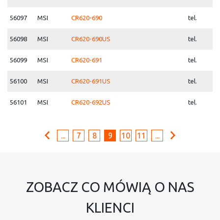
56097
MSI
CR620-690
tel.
56098
MSI
CR620-690US
tel.
56099
MSI
CR620-691
tel.
56100
MSI
CR620-691US
tel.
56101
MSI
CR620-692US
tel.
...
7
8
9
10
11
...
ZOBACZ CO MÓWIĄ O NAS
KLIENCI