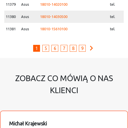
11379
Asus
18010-14020100
tel.
11380
Asus
18010-14030500
tel.
11381
Asus
18010-15610100
tel.
1
5
6
7
8
9
ZOBACZ CO MÓWIĄ O NAS
KLIENCI
Michał Krajewski