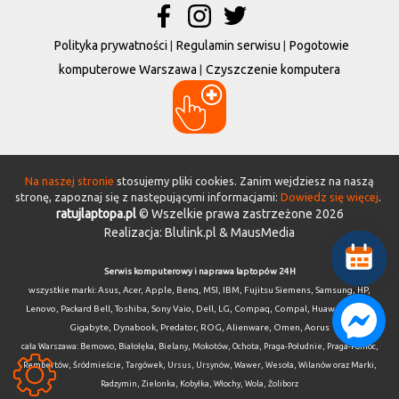
Polityka prywatności
Regulamin serwisu
Pogotowie
komputerowe Warszawa
Czyszczenie komputera
Na naszej stronie
stosujemy pliki cookies. Zanim wejdziesz na naszą
stronę, zapoznaj się z następującymi informacjami:
Dowiedz się więcej
.
ratujlaptopa.pl
© Wszelkie prawa zastrzeżone 2026
Realizacja:
Blulink.pl
& MausMedia
Serwis komputerowy i naprawa laptopów 24H
wszystkie marki:
Asus
,
Acer
,
Apple
,
Benq
,
MSI
,
IBM
,
Fujitsu Siemens
,
Samsung
,
HP
,
Lenovo
,
Packard Bell
,
Toshiba
,
Sony Vaio
,
Dell
,
LG
,
Compaq
,
Compal
,
Huawei
,
Razer
,
Gigabyte, Dynabook, Predator, ROG, Alienware, Omen, Aorus
cała Warszawa:
Bemowo
,
Białołęka
,
Bielany
,
Mokotów
,
Ochota
,
Praga-Południe
,
Praga-Północ
,
Rembertów
,
Śródmieście
,
Targówek
,
Ursus
,
Ursynów
,
Wawer
, Wesoła,
Wilanów
oraz Marki,
Radzymin, Zielonka, Kobyłka,
Włochy
,
Wola
,
Żoliborz