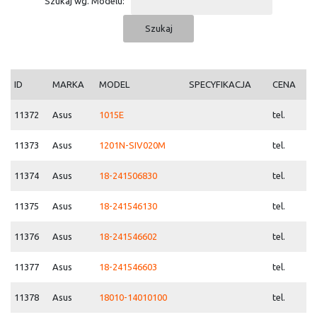
Szukaj wg. Modelu:
ID
MARKA
MODEL
SPECYFIKACJA
CENA
11372
Asus
1015E
tel.
11373
Asus
1201N-SIV020M
tel.
11374
Asus
18-241506830
tel.
11375
Asus
18-241546130
tel.
11376
Asus
18-241546602
tel.
11377
Asus
18-241546603
tel.
11378
Asus
18010-14010100
tel.