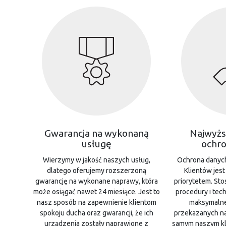
Gwarancja na wykonaną
Najwyżs
usługę
ochro
Wierzymy w jakość naszych usług,
Ochrona danyc
dlatego oferujemy rozszerzoną
Klientów jest
gwarancję na wykonane naprawy, która
priorytetem. S
może osiągać nawet 24 miesiące. Jest to
procedury i tec
nasz sposób na zapewnienie klientom
maksymaln
spokoju ducha oraz gwarancji, że ich
przekazanych nam
urządzenia zostały naprawione z
samym naszym kl