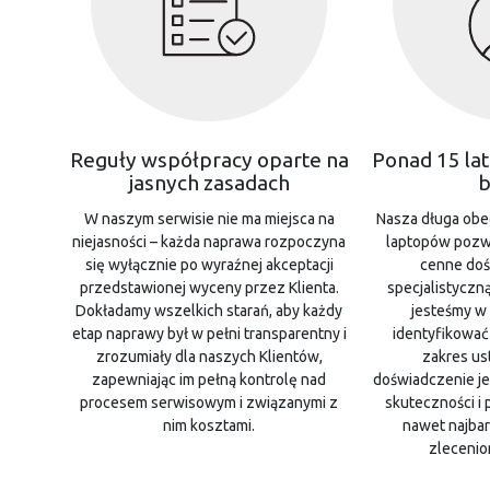
Reguły współpracy oparte na
Ponad 15 la
jasnych zasadach
b
W naszym serwisie nie ma miejsca na
Nasza długa obe
niejasności – każda naprawa rozpoczyna
laptopów pozw
się wyłącznie po wyraźnej akceptacji
cenne doś
przedstawionej wyceny przez Klienta.
specjalistyczną
Dokładamy wszelkich starań, aby każdy
jesteśmy w 
etap naprawy był w pełni transparentny i
identyfikować
zrozumiały dla naszych Klientów,
zakres us
zapewniając im pełną kontrolę nad
doświadczenie j
procesem serwisowym i związanymi z
skuteczności i
nim kosztami.
nawet najba
zleceni