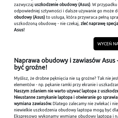
zazwyczaj
uszkodzenie obudowy (Asus)
. W przypadku
odpowiedniej sztywności i dalsze używanie go może d
obudowy (Asus)
to usługa, która przywraca pełną spr
uszkodzoną obudowę - nie czekaj,
zleć naprawę spec
Asus!
WYCEŃ NA
Naprawa obudowy i zawiasów Asus -
być groźne!
Myślisz, że drobne pęknięcia nie są groźne? Tak nie j
elementów - np. pękanie ramki przy ekranie i uszkad
Naszym zdaniem nie warto używać laptopa z uszkodz
Nieustanne zamykanie laptopa i otwieranie go sprawi
wymiana zawiasów.
Dlatego zalecamy nie zwlekać i n
niewielkie uszkodzenia obudowy laptopa mogą być dla
Ekspresowo wykonamy wymianę obudowy laptopa i na