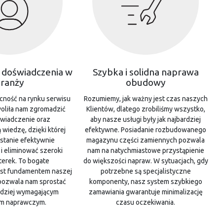
t doświadczenia w
Szybka i solidna naprawa
ranży
obudowy
cność na rynku serwisu
Rozumiemy, jak ważny jest czas naszych
oliła nam zgromadzić
Klientów, dlatego zrobiliśmy wszystko,
wiadczenie oraz
aby nasze usługi były jak najbardziej
 wiedzę, dzięki której
efektywne. Posiadanie rozbudowanego
stanie efektywnie
magazynu części zamiennych pozwala
 i eliminować szeroki
nam na natychmiastowe przystąpienie
terek. To bogate
do większości napraw. W sytuacjach, gdy
est fundamentem naszej
potrzebne są specjalistyczne
 pozwala nam sprostać
komponenty, nasz system szybkiego
rdziej wymagającym
zamawiania gwarantuje minimalizację
om naprawczym.
czasu oczekiwania.