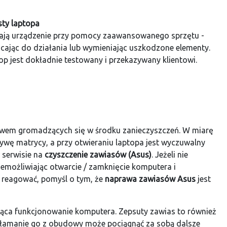
esty laptopa
wiają urządzenie przy pomocy zaawansowanego sprzętu -
acając do działania lub wymieniając uszkodzone elementy.
p jest dokładnie testowany i przekazywany klientowi.
ływem gromadzących się w środku zanieczyszczeń. W miarę
ywę matrycy, a przy otwieraniu laptopa jest wyczuwalny
 serwisie na
czyszczenie zawiasów (Asus)
. Jeżeli nie
emożliwiając otwarcie / zamknięcie komputera i
to reagować, pomyśl o tym, że
naprawa zawiasów Asus
jest
jąca funkcjonowanie komputera. Zepsuty zawias to również
yłamanie go z obudowy może pociągnąć za sobą dalsze