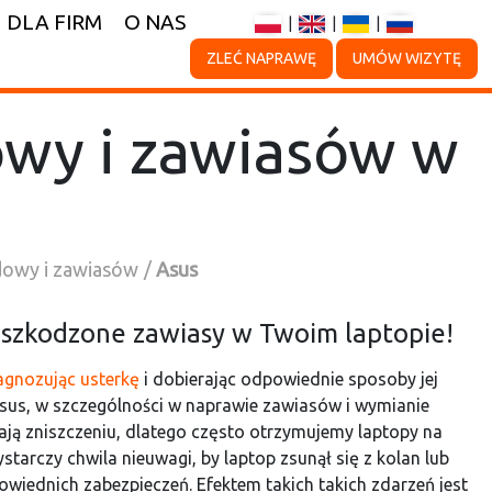
DLA FIRM
O NAS
|
|
|
ZLEĆ NAPRAWĘ
UMÓW WIZYTĘ
wy i zawiasów w
dowy i zawiasów
Asus
szkodzone zawiasy w Twoim laptopie!
agnozując usterkę
i dobierając odpowiednie sposoby jej
us, w szczególności w naprawie zawiasów i wymianie
ają zniszczeniu, dlatego często otrzymujemy laptopy na
arczy chwila nieuwagi, by laptop zsunął się z kolan lub
wiednich zabezpieczeń. Efektem takich takich zdarzeń jest