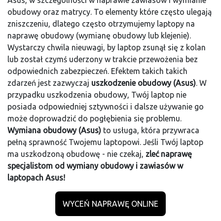
Asus, w szczególności w naprawie zawiasów i wymianie
obudowy oraz matrycy. To elementy które często ulegają
zniszczeniu, dlatego często otrzymujemy laptopy na
naprawę obudowy (wymianę obudowy lub klejenie).
Wystarczy chwila nieuwagi, by laptop zsunął się z kolan
lub został czymś uderzony w trakcie przewożenia bez
odpowiednich zabezpieczeń. Efektem takich takich
zdarzeń jest zazwyczaj
uszkodzenie obudowy (Asus)
. W
przypadku uszkodzenia obudowy, Twój laptop nie
posiada odpowiedniej sztywności i dalsze używanie go
może doprowadzić do pogłębienia się problemu.
Wymiana obudowy (Asus)
to usługa, która przywraca
pełną sprawność Twojemu laptopowi. Jeśli Twój laptop
ma uszkodzoną obudowę - nie czekaj,
zleć naprawę
specjalistom od wymiany obudowy i zawiasów w
laptopach Asus!
WYCEŃ NAPRAWĘ ONLINE