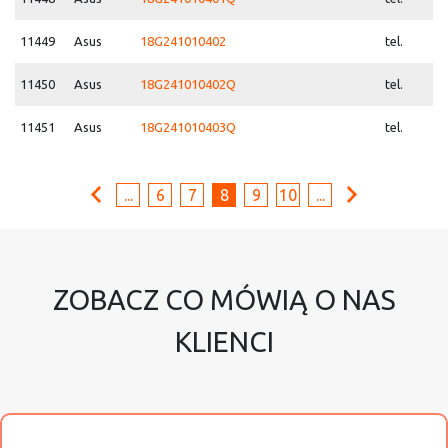
11449
Asus
18G241010402
tel.
11450
Asus
18G241010402Q
tel.
11451
Asus
18G241010403Q
tel.
...
6
7
8
9
10
...
ZOBACZ CO MÓWIĄ O NAS
KLIENCI