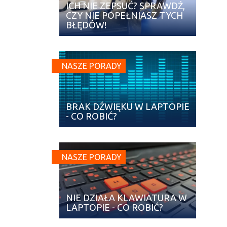
ICH NIE ZEPSUĆ? SPRAWDŹ,
CZY NIE POPEŁNIASZ TYCH
BŁĘDÓW!
NASZE PORADY
BRAK DŹWIĘKU W LAPTOPIE
- CO ROBIĆ?
NASZE PORADY
NIE DZIAŁA KLAWIATURA W
LAPTOPIE - CO ROBIĆ?