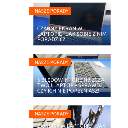
NASZE PORADY
CZARNY EKRAN W
LAPTOPIE - JAK SOBIE Z NIM
PORADZIĆ?
NASZE PORADY
5 BŁĘDÓW, KTÓRE NISZCZĄ
TWÓJ LAPTOP – SPRAWDŹ,
CZY ICH NIE POPEŁNIASZ!
NASZE PORADY
ZAWIASY W LAPTOPIE – JAK