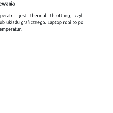
zewania
atur jest thermal throttling, czyli
ub układu graficznego. Laptop robi to po
temperatur.