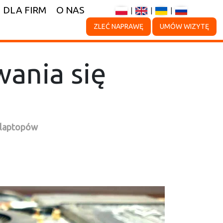
DLA FIRM
O NAS
|
|
|
ZLEĆ NAPRAWĘ
UMÓW WIZYTĘ
wania się
 laptopów