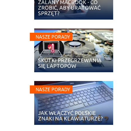
ZALANY MACBOOK - CO
ZROBIĆ, ABY URATOWAĆ
SPRZĘT?
NASZE PORADY
SKUTKI PRZEGRZEWANIA
SIĘ LAPTOPÓW
NASZE PORADY
JAK WŁĄCZYĆ POLSKIE
ZNAKI NA KLAWIATURZE?