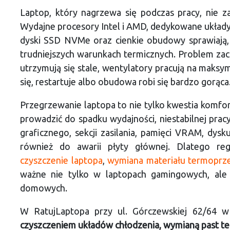
Laptop, który nagrzewa się podczas pracy, nie 
Wydajne procesory Intel i AMD, dedykowane układy
dyski SSD NVMe oraz cienkie obudowy sprawiają,
trudniejszych warunkach termicznych. Problem zac
utrzymują się stale, wentylatory pracują na maksy
się, restartuje albo obudowa robi się bardzo gorąca
Przegrzewanie laptopa to nie tylko kwestia komfo
prowadzić do spadku wydajności, niestabilnej prac
graficznego, sekcji zasilania, pamięci VRAM, dysk
również do awarii płyty głównej. Dlatego reg
czyszczenie laptopa
,
wymiana materiału termopr
ważne nie tylko w laptopach gamingowych, ale
domowych.
W RatujLaptopa przy ul. Górczewskiej 62/64 
czyszczeniem układów chłodzenia, wymianą past t