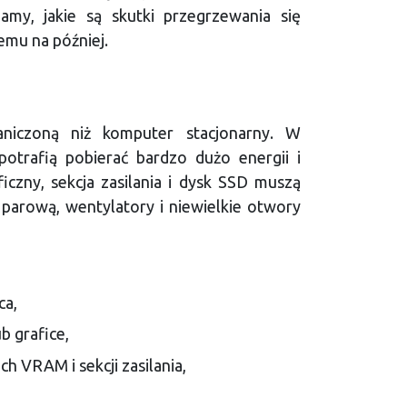
iamy, jakie są skutki przegrzewania się
emu na później.
raniczoną niż komputer stacjonarny. W
potrafią pobierać bardzo dużo energii i
ficzny, sekcja zasilania i dysk SSD muszą
ę parową, wentylatory i niewielkie otwory
ca,
b grafice,
 VRAM i sekcji zasilania,