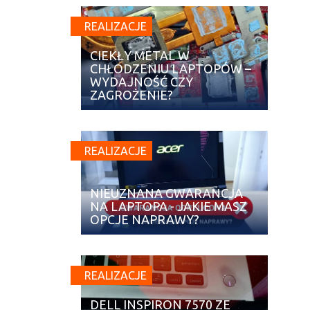
REALIZACJE
CIEKŁY METAL W
CHŁODZENIU LAPTOPÓW –
WYDAJNOŚĆ CZY
ZAGROŻENIE?
REALIZACJE
NIEUZNANA GWARANCJA
NA LAPTOPA - JAKIE MASZ
OPCJE NAPRAWY?
REALIZACJE
DELL INSPIRON 7570 ZE