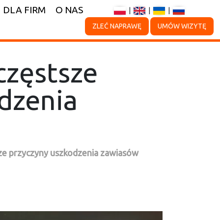
DLA FIRM
O NAS
|
|
|
ZLEĆ NAPRAWĘ
UMÓW WIZYTĘ
częstsze
dzenia
ze przyczyny uszkodzenia zawiasów