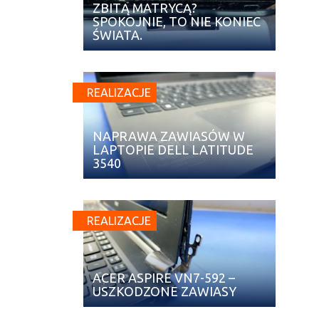
ZBITĄ MATRYCĄ?
SPOKOJNIE, TO NIE KONIEC
ŚWIATA.
REALIZACJE
NAPRAWA ZAWIASÓW W
LAPTOPIE DELL LATITUDE
3540
REALIZACJE
ACER ASPIRE VN7-592 –
USZKODZONE ZAWIASY