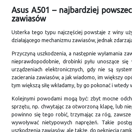
Asus A501 – najbardziej powsze
zawiasów
Usterka tego typu najczęściej powstaje z winy uż
działającego mechanizmu zawiasów, jednak zdarzają
Przyczyną uszkodzenia, a następnie wyłamania zaw
nieprawdopodobnie, drobinki pyłu unoszące się 
urządzeniach elektronicznych, gdy nie są syst
zacierania zawiasów, a jak wiadomo, im większy op
tym większą siłę wkładamy, by go pokonać i wtedy w
Kolejnymi powodami mogą być: zbyt mocne odchy
sprzętu, np. chwytając za otworzoną klapę, lub ni
powinno się tego robić, trzymając za róg, zawsze
wywoływać nietypowych naprężeń. Takie postę
uszkodzenia zawiasów, ale także, do pęknięcia ramk