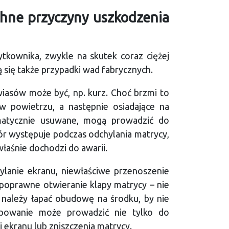
chne przyczyny uszkodzenia
ytkownika, zwykle na skutek coraz ciężej
 się także przypadki wad fabrycznych.
iasów może być, np. kurz. Choć brzmi to
w powietrzu, a następnie osiadające na
ematycznie usuwane, mogą prowadzić do
ór występuje podczas odchylania matrycy,
łaśnie dochodzi do awarii.
lanie ekranu, niewłaściwe przenoszenie
epoprawne otwieranie klapy matrycy – nie
 należy łapać obudowę na środku, by nie
powanie może prowadzić nie tylko do
i ekranu lub zniszczenia matrycy.