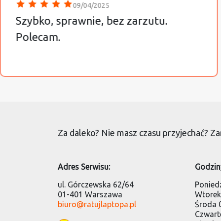
09/04/2025
Szybko, sprawnie, bez zarzutu.
Polecam.
Za daleko? Nie masz czasu przyjechać? 
Adres Serwisu:
Godzin
ul. Górczewska 62/64
Poniedz
01-401 Warszawa
Wtorek 
biuro@ratujlaptopa.pl
Środa 0
Czwarte